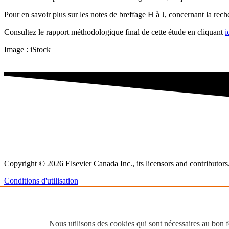
Pour en savoir plus sur les notes de breffage H à J, concernant la re
Consultez le rapport méthodologique final de cette étude en cliquant
i
Image : iStock
Copyright © 2026 Elsevier Canada Inc., its licensors and contributors. 
Conditions d'utilisation
Politique de confidentialité
Les cookies sont utilisés par ce site.
Avis relatif aux cookies
.
Nous utilisons des cookies qui sont nécessaires au bon
Cookies & settings.