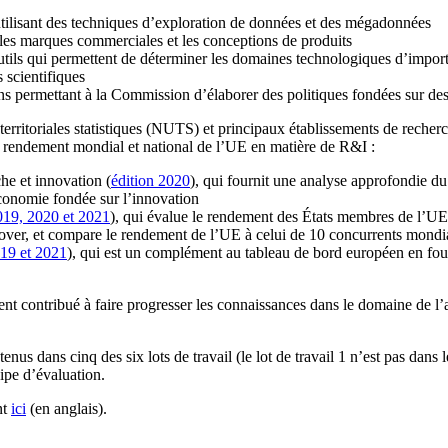
utilisant des techniques d’exploration de données et des mégadonnées
 les marques commerciales et les conceptions de produits
 outils qui permettent de déterminer les domaines technologiques d’impor
s scientifiques
s permettant à la Commission d’élaborer des politiques fondées sur de
s territoriales statistiques (NUTS) et principaux établissements de rech
 rendement mondial et national de l’UE en matière de R&I :
he et innovation (
édition 2020
), qui fournit une analyse approfondie d
économie fondée sur l’innovation
019, 2020 et 2021
), qui évalue le rendement des États membres de l’UE
nnover, et compare le rendement de l’UE à celui de 10 concurrents mond
019 et 2021
), qui est un complément au tableau de bord européen en fou
 contribué à faire progresser les connaissances dans le domaine de l’al
nus dans cinq des six lots de travail (le lot de travail 1 n’est pas dans l
ipe d’évaluation.
nt
ici
(en anglais).