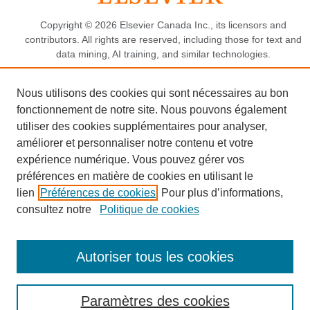
Copyright © 2026 Elsevier Canada Inc., its licensors and
contributors. All rights are reserved, including those for text and
data mining, AI training, and similar technologies.
Conditions d'utilisation
Nous utilisons des cookies qui sont nécessaires au bon
Politique de confidentialité
fonctionnement de notre site. Nous pouvons également
utiliser des cookies supplémentaires pour analyser,
Les cookies sont utilisés par ce site.
Avis relatif aux cookies
.
améliorer et personnaliser notre contenu et votre
Cookies & settings.
expérience numérique. Vous pouvez gérer vos
préférences en matière de cookies en utilisant le
lien
Préférences de cookies
. Pour plus d’informations,
consultez notre
Politique de cookies
Autoriser tous les cookies
Paramètres des cookies