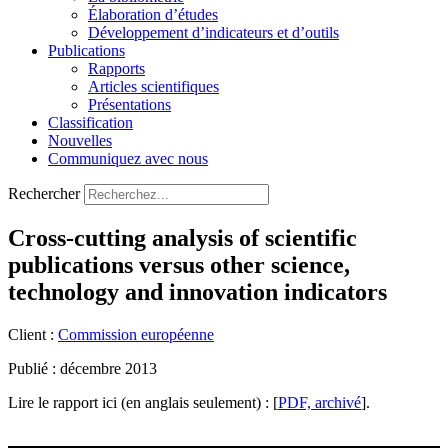
Élaboration d’études
Développement d’indicateurs et d’outils
Publications
Rapports
Articles scientifiques
Présentations
Classification
Nouvelles
Communiquez avec nous
Rechercher
Cross-cutting analysis of scientific
publications versus other science,
technology and innovation indicators
Client :
Commission européenne
Publié : décembre 2013
Lire le rapport ici (en anglais seulement) : [
PDF, archivé
].